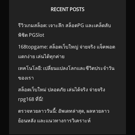
RECENT POSTS
รีวิวเกมสล็อต: เจาะลึก สล็อตPG และเคล็ดลับ
พิชิต PGSlot
168topgame: สล็อตเว็บใหญ่ จ่ายจริง แจ็คพอต
แตกง่าย เล่นได้ทุกค่าย
เทคโนโลยี: เปลี่ยนแปลงโลกและชีวิตประจำวัน
ของเรา
สล็อตเว็บใหม่ ปลอดภัย เล่นได้จริง จ่ายจริง
rpg168 ที่นี่!
ตรวจหวยลาววันนี้: อัพเดทล่าสุด, ผลหวยลาว
ย้อนหลัง และแนวทางการวิเคราะห์