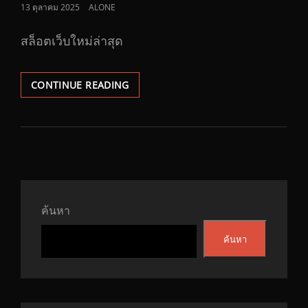
POSTED
13 ตุลาคม 2025
ALONE
ON
สล็อตเว็บใหม่ล่าสุด
สล็อต
CONTINUE READING
เว็บ
ใหม่
ปลอดภัย
เล่น
ได้
จริง
จ่าย
จริง
ค้นหา
RPG168
ที่
ค้นหา
นี่!