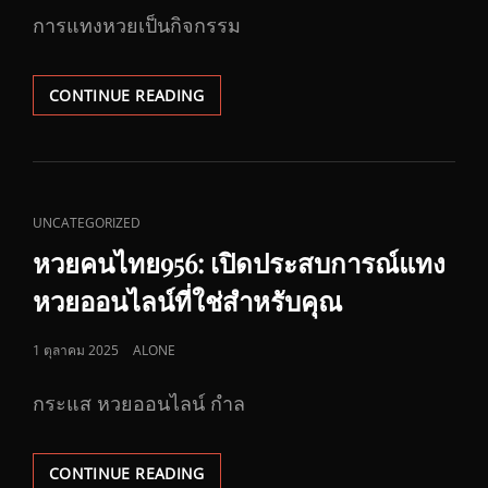
การแทงหวยเป็นกิจกรรม
แทง
CONTINUE READING
หวย
ออนไลน์:
คู่มือ
ฉบับ
สมบูรณ์
CAT
UNCATEGORIZED
สำหรับ
LINKS
นัก
หวยคนไทย956: เปิดประสบการณ์แทง
เสี่ยง
หวยออนไลน์ที่ใช่สำหรับคุณ
โชค
ยุค
ดิจิทัล
POSTED
1 ตุลาคม 2025
ALONE
ON
กระแส หวยออนไลน์ กำล
หวย
CONTINUE READING