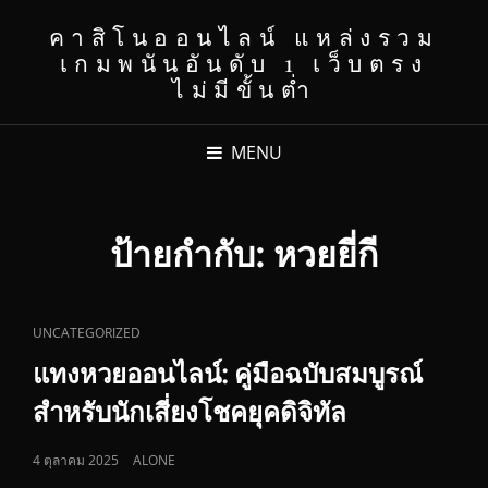
คาสิโนออนไลน์ แหล่งรวม
เกมพนันอันดับ 1 เว็บตรง
ไม่มีขั้นต่ำ
MENU
ป้ายกำกับ:
หวยยี่กี
CAT
UNCATEGORIZED
LINKS
แทงหวยออนไลน์: คู่มือฉบับสมบูรณ์
สำหรับนักเสี่ยงโชคยุคดิจิทัล
POSTED
4 ตุลาคม 2025
ALONE
ON