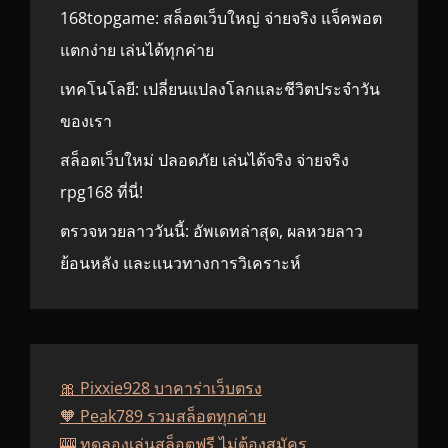
168topgame: สล็อตเว็บใหญ่ จ่ายจริง แจ็คพอต
แตกง่าย เล่นได้ทุกค่าย
เทคโนโลยี: เปลี่ยนแปลงโลกและชีวิตประจำวัน
ของเรา
สล็อตเว็บใหม่ ปลอดภัย เล่นได้จริง จ่ายจริง
rpg168 ที่นี่!
ตรวจหวยลาววันนี้: อัพเดทล่าสุด, ผลหวยลาว
ย้อนหลัง และแนวทางการวิเคราะห์
🎀 Pixxie928 บาคาร่าเว็บตรง
🧡 Peak789 รวมสล็อตทุกค่าย
🎰 ทดลองเล่นสล็อตฟรี ไม่ต้องสมัคร