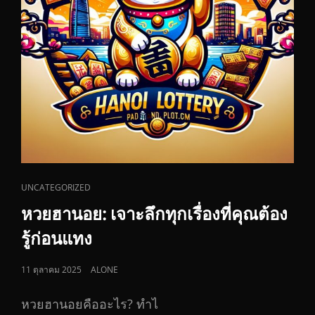
CAT
UNCATEGORIZED
LINKS
หวยฮานอย: เจาะลึกทุกเรื่องที่คุณต้อง
รู้ก่อนแทง
POSTED
11 ตุลาคม 2025
ALONE
ON
หวยฮานอยคืออะไร? ทำไ