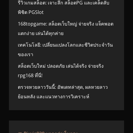
รีวิวเกมสล็อต: เจาะลึก สล็อตPG และเคล็ดลับ
พิชิต PGSlot
168topgame: สล็อตเว็บใหญ่ จ่ายจริง แจ็คพอต
แตกง่าย เล่นได้ทุกค่าย
เทคโนโลยี: เปลี่ยนแปลงโลกและชีวิตประจำวัน
ของเรา
สล็อตเว็บใหม่ ปลอดภัย เล่นได้จริง จ่ายจริง
rpg168 ที่นี่!
ตรวจหวยลาววันนี้: อัพเดทล่าสุด, ผลหวยลาว
ย้อนหลัง และแนวทางการวิเคราะห์