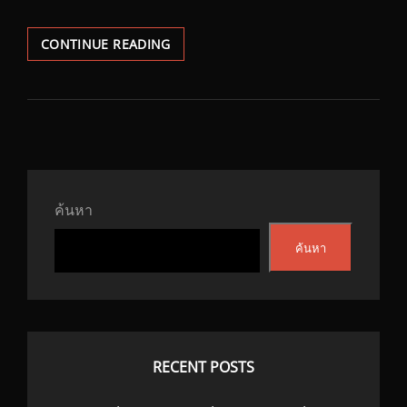
หวย
CONTINUE READING
ฮานอย:
เจาะ
ลึก
ทุก
เรื่อง
ที่
คุณ
ต้อง
ค้นหา
รู้
ก่อน
ค้นหา
แทง
RECENT POSTS