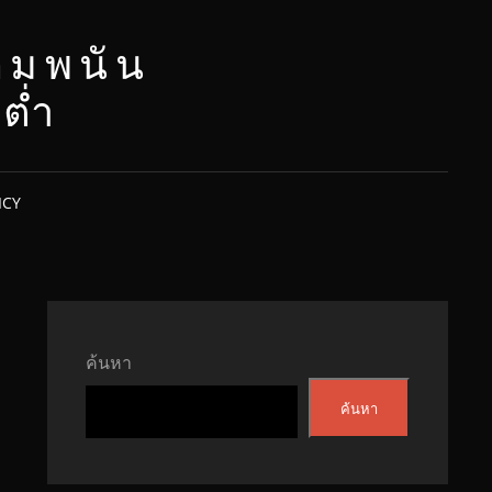
กมพนัน
ต่ำ
ICY
ค้นหา
ค้นหา