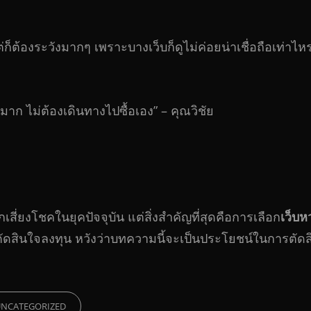
็ต้องระวังมากๆ เพราะบางเว็บก็ดูไม่ค่อยน่าเชื่อถือเท่าไหร
ก ไม่ต้องเดินทางไปซื้อเอง” – คุณวิชัย
เสี่ยงโชคในยุคปัจจุบัน แต่สิ่งสำคัญที่สุดคือการเลือก
เว็บห
อนตัดสินใจลงทุน หวังว่าบทความนี้จะเป็นประโยชน์ในการตัดส
IES
UNCATEGORIZED