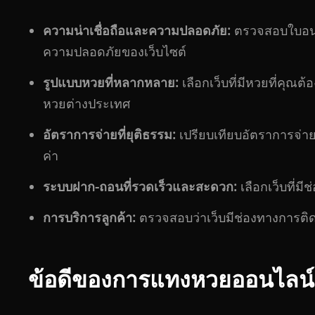
ความน่าเชื่อถือและความปลอดภัย:
ตรวจสอบใบอนุญ
ความปลอดภัยของเว็บไซต์
รูปแบบหวยที่หลากหลาย:
เลือกเว็บที่มีหวยที่คุณต
หวยต่างประเทศ
อัตราการจ่ายที่ยุติธรรม:
เปรียบเทียบอัตราการจ่ายข
ค่า
ระบบฝาก-ถอนที่รวดเร็วและสะดวก:
เลือกเว็บที่ม
การบริการลูกค้า:
ตรวจสอบว่าเว็บมีช่องทางการติด
ข้อดีของการแทงหวยออนไลน์