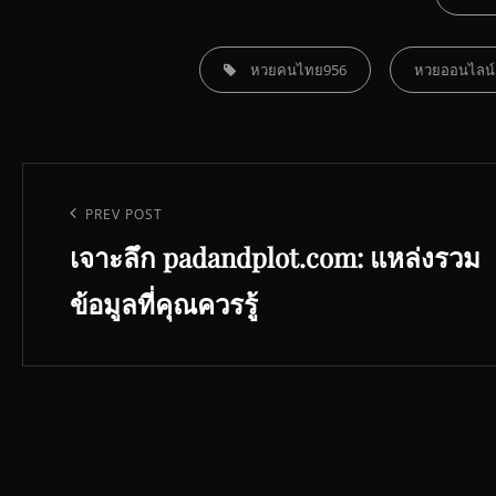
TAGS,
หวยคนไทย956
หวยออนไลน์
แนะแนว
เรื่อง
Previous
PREV POST
เจาะลึก padandplot.com: แหล่งรวม
Post
ข้อมูลที่คุณควรรู้