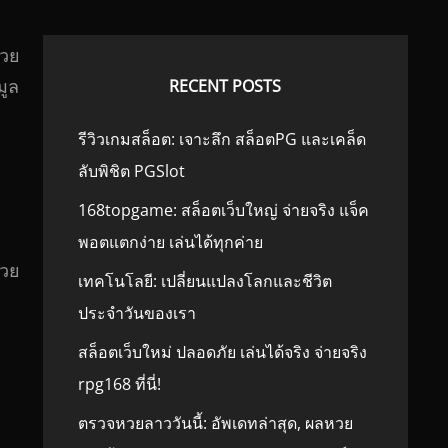
หวย
มูล
RECENT POSTS
รีวิวเกมสล็อต: เจาะลึก สล็อตPG และเคล็ด
ลับพิชิต PGSlot
168topgame: สล็อตเว็บใหญ่ จ่ายจริง แจ็ค
พอตแตกง่าย เล่นได้ทุกค่าย
หวย
เทคโนโลยี: เปลี่ยนแปลงโลกและชีวิต
ประจำวันของเรา
สล็อตเว็บใหม่ ปลอดภัย เล่นได้จริง จ่ายจริง
rpg168 ที่นี่!
ตรวจหวยลาววันนี้: อัพเดทล่าสุด, ผลหวย