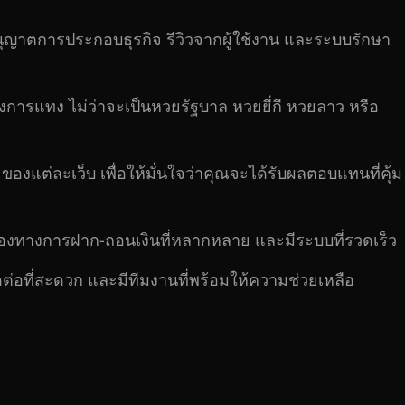
าตการประกอบธุรกิจ รีวิวจากผู้ใช้งาน และระบบรักษา
้องการแทง ไม่ว่าจะเป็นหวยรัฐบาล หวยยี่กี หวยลาว หรือ
องแต่ละเว็บ เพื่อให้มั่นใจว่าคุณจะได้รับผลตอบแทนที่คุ้ม
ีช่องทางการฝาก-ถอนเงินที่หลากหลาย และมีระบบที่รวดเร็ว
ต่อที่สะดวก และมีทีมงานที่พร้อมให้ความช่วยเหลือ