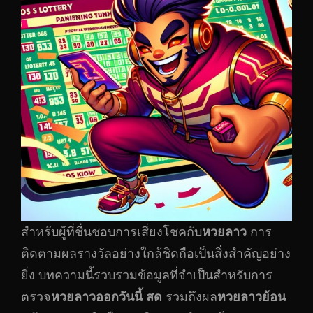
สำหรับผู้ที่ชื่นชอบการเสี่ยงโชคกับ
หวยลาว
การ
ติดตามผลรางวัลอย่างใกล้ชิดถือเป็นสิ่งสำคัญอย่าง
ยิ่ง บทความนี้รวบรวมข้อมูลที่จำเป็นสำหรับการ
ตรวจ
หวยลาวออกวันนี้ สด
รวมถึงผล
หวยลาวย้อน