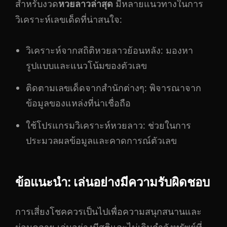
สำหรับงวด
หวยลาวล่าสุด
มีหลายแนวทางในการ
วิเคราะห์เลขเด็ดที่น่าสนใจ:
วิเคราะห์จากสถิติหวยลาวย้อนหลัง: มองหา
รูปแบบและแนวโน้มของตัวเลข
ติดตามเลขเด็ดจากสำนักต่างๆ: พิจารณาจาก
ข้อมูลของแหล่งที่น่าเชื่อถือ
ใช้โปรแกรมวิเคราะห์หวยลาว: ช่วยในการ
ประมวลผลข้อมูลและคาดการณ์ตัวเลข
ข้อแนะนำ: เล่นอย่างมีความรับผิดชอบ
การเสี่ยงโชคควรเป็นไปเพื่อความสนุกสนานและ
ผ่อนคลาย เล่นอย่างมีสติและไม่เกินกำลังทรัพย์ที่