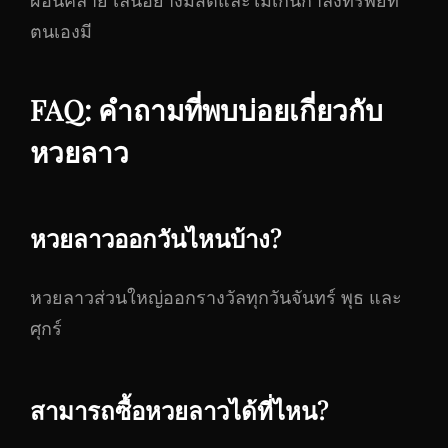
ตนเองมี
FAQ: คำถามที่พบบ่อยเกี่ยวกับ
หวยลาว
หวยลาวออกวันไหนบ้าง?
หวยลาวส่วนใหญ่ออกรางวัลทุกวันจันทร์ พุธ และ
ศุกร์
สามารถซื้อหวยลาวได้ที่ไหน?